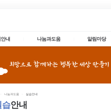
업안내
나눔과도움
알림마당
|
|
나눔과
도움
실습
안내
>
>
실습
안내