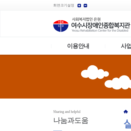
회면크기설정
이용안내
사
|
|
Sharing and helpful
나눔과
도움