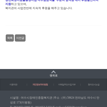
청년희망디딤돌통장사업 자부담금액을 두분의 임직원 께서 후원결연하여
지원
하고 있으며,
복지관의 사업전반에 지속적 후원을 해주고 있습니다.
목록
이전글
맨위로
이용약관
|
개인정보처리방침
|
이메일무단수집거부
|
찾아오시는길
시설명 : 여수시장애인종합복지관
|
주소 : (우) 59624 전라남도 여수시 만
성로 173(미평동)