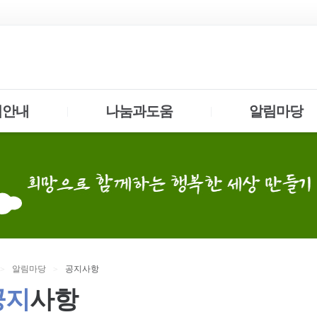
업안내
나눔과도움
알림마당
|
|
알림
마당
공지
사항
>
>
공지
사항