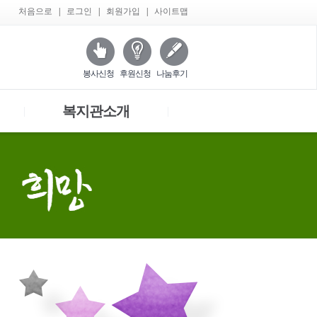
처음으로
|
로그인
|
회원가입
|
사이트맵
봉사신청
후원신청
나눔후기
복지관소개
|
|