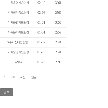
기획운영지원팀장
02-10
3061
지역권익옹호팀장
02-03
2569
기획운영지원팀장
01-31
3053
가족문화지원팀장
01-31
2959
여수시장애인종합…
01-27
2541
기획운영지원팀장
01-26
2841
김영경
01-23
2890
79
80
다음
맨끝
검색