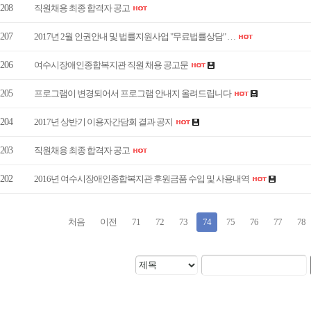
208
직원채용 최종 합격자 공고
207
2017년 2월 인권안내 및 법률지원사업 "무료법률상담" …
206
여수시장애인종합복지관 직원 채용 공고문
205
프로그램이 변경되어서 프로그램 안내지 올려드립니다
204
2017년 상반기 이용자간담회 결과 공지
203
직원채용 최종 합격자 공고
202
2016년 여수시장애인종합복지관 후원금품 수입 및 사용내역
처음
이전
71
72
73
74
75
76
77
78