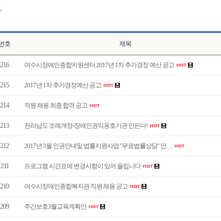
번호
제목
216
여수시장애인종합지원센터 2017년 1차 추가경정 예산 공고
215
2017년 1차 추가경정예산 공고
214
직원 채용 최종 합격 공고
213
전라남도 조례개정-장애인권익옹호기관 만든다!
212
2017년 3월 인권안내및 법률지원사업 "무료법률상담" 안…
211
프로그램 시간표에 변경사항이 있어 올립니다
210
여수시장애인종합복지관 직원 채용 공고
209
주간보호3월교육계획안