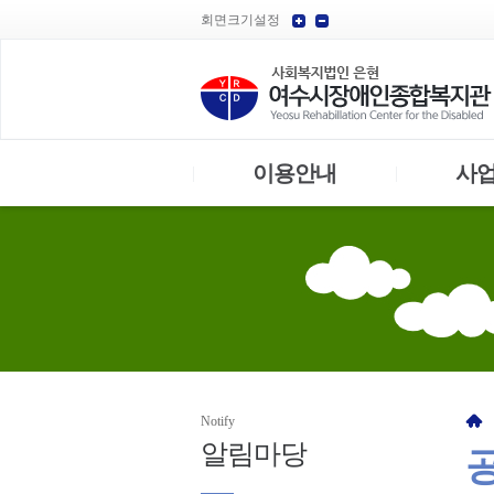
회면크기설정
이용안내
사
|
|
Notify
알림
마당