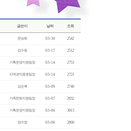
글쓴이
날짜
조회
문승화
03-30
2542
김수동
03-17
2512
기획운영지원팀장
03-14
2753
지역권익옹호팀장
03-14
2721
김순복
03-09
2740
가족문화지원팀장
03-07
2832
기획운영지원팀장
03-06
3013
양수영
03-06
2800