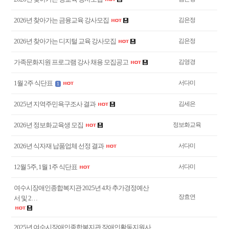
2026년 찾아가는 금융교육 강사모집
김은정
2026년 찾아가는 디지털 교육 강사모집
김은정
가족문화지원 프로그램 강사 채용 모집공고
김영경
1월 2주 식단표
서다미
1
2025년 지역주민욕구조사 결과
김세은
2026년 정보화교육생 모집
정보화교육
2026년 식자재 납품업체 선정 결과
서다미
12월 5주, 1월 1주 식단표
서다미
여수시장애인종합복지관 2025년 4차 추가경정예산
장효연
서 및 2…
2025년 여수시장애인종합복지관 장애인활동지원사