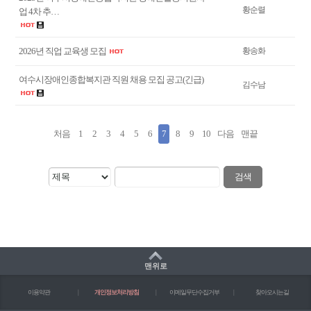
황순렬
업 4차 추…
2026년 직업 교육생 모집
황송화
여수시장애인종합복지관 직원 채용 모집 공고(긴급)
김수남
처음
1
2
3
4
5
6
7
8
9
10
다음
맨끝
검색
맨위로
이용약관
|
개인정보처리방침
|
이메일무단수집거부
|
찾아오시는길